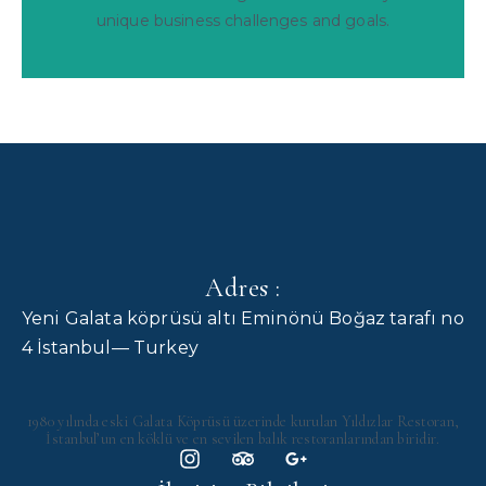
unique business challenges and goals.
Adres :
Yeni Galata köprüsü altı Eminönü Boğaz tarafı no
4 İstanbul— Turkey
1980 yılında eski Galata Köprüsü üzerinde kurulan Yıldızlar Restoran,
İstanbul’un en köklü ve en sevilen balık restoranlarından biridir.