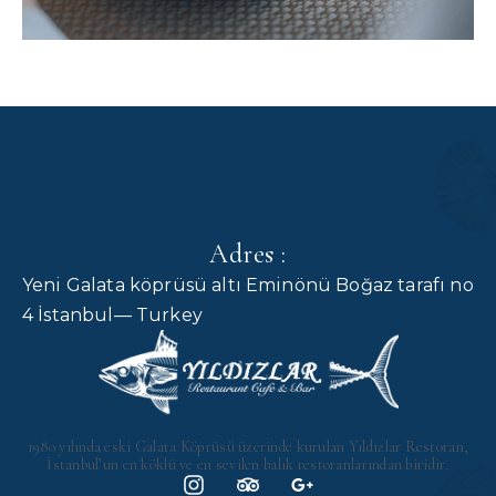
Adres :
Yeni Galata köprüsü altı Eminönü Boğaz tarafı no
4 İstanbul— Turkey
1980 yılında eski Galata Köprüsü üzerinde kurulan Yıldızlar Restoran,
İstanbul’un en köklü ve en sevilen balık restoranlarından biridir.