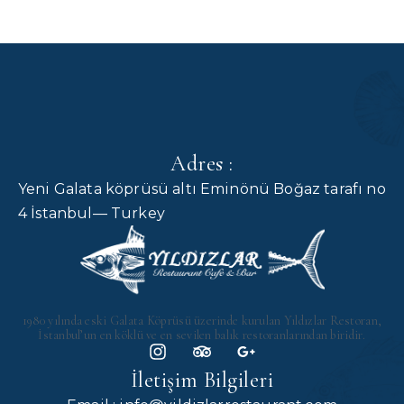
Adres :
Yeni Galata köprüsü altı Eminönü Boğaz tarafı no
4 İstanbul— Turkey
1980 yılında eski Galata Köprüsü üzerinde kurulan Yıldızlar Restoran,
İstanbul’un en köklü ve en sevilen balık restoranlarından biridir.
İletişim Bilgileri