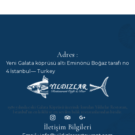
Adres :
Yeni Galata köprüsü altı Eminönü Boğaz tarafı no
4 İstanbul— Turkey
1980 yılında eski Galata Köprüsü üzerinde kurulan Yıldızlar Restoran,
İstanbul’un en köklü ve en sevilen balık restoranlarından biridir.
İletişim Bilgileri