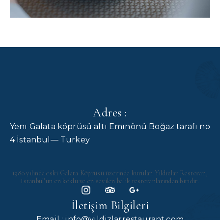
Adres :
Yeni Galata köprüsü altı Eminönü Boğaz tarafı no
4 İstanbul— Turkey
1980 yılında eski Galata Köprüsü üzerinde kurulan Yıldızlar Restoran,
İstanbul’un en köklü ve en sevilen balık restoranlarından biridir.
İletişim Bilgileri
Email : info@yildizlarrestaurant.com