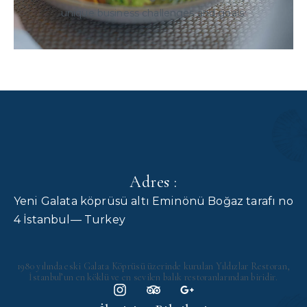
unique business challenges and goals.
Adres :
Yeni Galata köprüsü altı Eminönü Boğaz tarafı no
4 İstanbul— Turkey
1980 yılında eski Galata Köprüsü üzerinde kurulan Yıldızlar Restoran,
İstanbul’un en köklü ve en sevilen balık restoranlarından biridir.