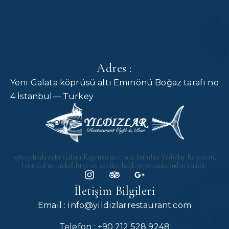
Adres :
Yeni Galata köprüsü altı Eminönü Boğaz tarafı no
4 İstanbul— Turkey
1980 yılında eski Galata Köprüsü üzerinde kurulan Yıldızlar Restoran,
İstanbul’un en köklü ve en sevilen balık restoranlarından biridir.
İletişim Bilgileri
Email : info@yildizlarrestaurant.com
Telefon : +90 212 528 9248