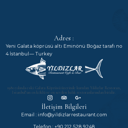
Adres :
Yeni Galata köprüsü altı Eminönü Boğaz tarafı no
4 İstanbul— Turkey
1980 yılında eski Galata Köprüsü üzerinde kurulan Yıldızlar Restoran,
İstanbul’un en köklü ve en sevilen balık restoranlarından biridir.
İletişim Bilgileri
Email : info@yildizlarrestaurant.com
Telefon : +90 212 528 9248