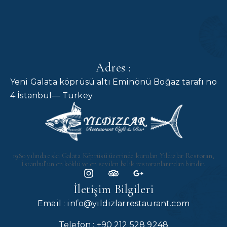
Adres :
Yeni Galata köprüsü altı Eminönü Boğaz tarafı no
4 İstanbul— Turkey
1980 yılında eski Galata Köprüsü üzerinde kurulan Yıldızlar Restoran,
İstanbul’un en köklü ve en sevilen balık restoranlarından biridir.
İletişim Bilgileri
Email : info@yildizlarrestaurant.com
Telefon : +90 212 528 9248