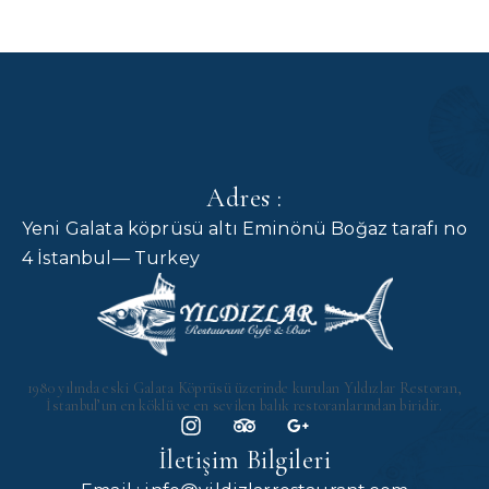
Adres :
Yeni Galata köprüsü altı Eminönü Boğaz tarafı no
4 İstanbul— Turkey
1980 yılında eski Galata Köprüsü üzerinde kurulan Yıldızlar Restoran,
İstanbul’un en köklü ve en sevilen balık restoranlarından biridir.
İletişim Bilgileri