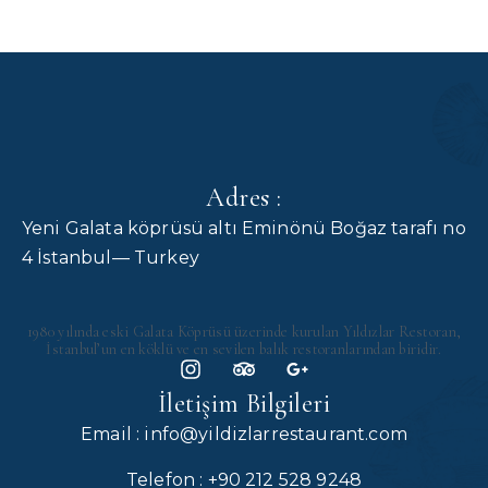
Adres :
Yeni Galata köprüsü altı Eminönü Boğaz tarafı no
4 İstanbul— Turkey
1980 yılında eski Galata Köprüsü üzerinde kurulan Yıldızlar Restoran,
İstanbul’un en köklü ve en sevilen balık restoranlarından biridir.
İletişim Bilgileri
Email : info@yildizlarrestaurant.com
Telefon : +90 212 528 9248