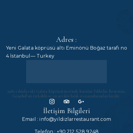
Adres :
Yeni Galata köprüsü altı Eminönü Boğaz tarafı no
4 İstanbul— Turkey
1980 yılında eski Galata Köprüsü üzerinde kurulan Yıldızlar Restoran,
İstanbul’un en köklü ve en sevilen balık restoranlarından biridir.
İletişim Bilgileri
Email : info@yildizlarrestaurant.com
Telefon : +90 212 528 9248