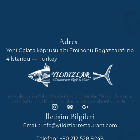
Adres :
Yeni Galata köprüsü altı Eminönü Boğaz tarafı no
4 İstanbul— Turkey
1980 yılında eski Galata Köprüsü üzerinde kurulan Yıldızlar Restoran,
İstanbul’un en köklü ve en sevilen balık restoranlarından biridir.
İletişim Bilgileri
Email : info@yildizlarrestaurant.com
Telefon : +90 212 528 9248