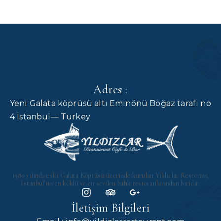
Adres :
Yeni Galata köprüsü altı Eminönü Boğaz tarafı no
4 İstanbul— Turkey
1980 yılında eski Galata Köprüsü üzerinde kurulan Yıldızlar Restoran,
İstanbul’un en köklü ve en sevilen balık restoranlarından biridir.
İletişim Bilgileri