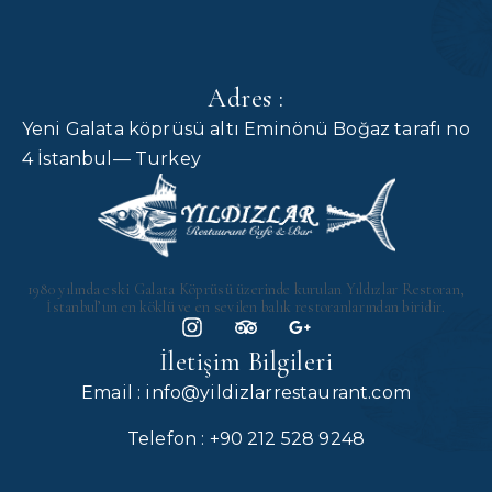
Adres :
Yeni Galata köprüsü altı Eminönü Boğaz tarafı no
4 İstanbul— Turkey
1980 yılında eski Galata Köprüsü üzerinde kurulan Yıldızlar Restoran,
İstanbul’un en köklü ve en sevilen balık restoranlarından biridir.
İletişim Bilgileri
Email : info@yildizlarrestaurant.com
Telefon : +90 212 528 9248