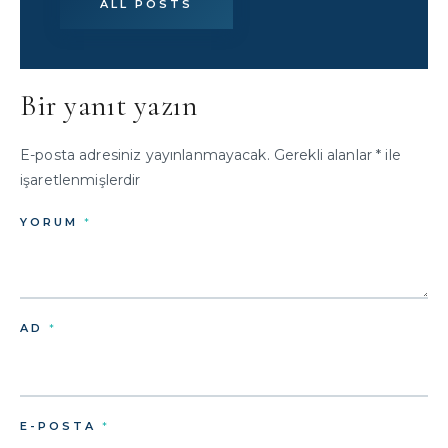
ALL POSTS
Bir yanıt yazın
E-posta adresiniz yayınlanmayacak.
Gerekli alanlar
*
ile
işaretlenmişlerdir
YORUM
*
AD
*
E-POSTA
*