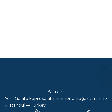
Adres :
Yeni Galata köprüsü altı Eminönü Boğaz tarafı no
4 İstanbul— Turkey