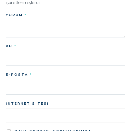
işaretlenmişlerdir
YORUM
*
AD
*
E-POSTA
*
İNTERNET SITESI