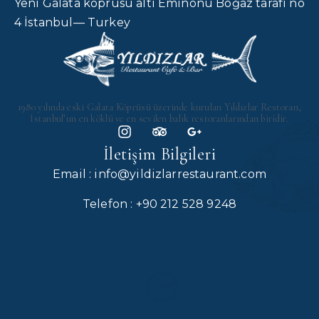
Yeni Galata köprüsü altı Eminönü Boğaz tarafı no
4 İstanbul— Turkey
1980 yılında eski Galata Köprüsü üzerinde kurulan Yıldızlar Restoran,
İstanbul’un en köklü ve en sevilen balık restoranlarından biridir.
İletişim Bilgileri
Email : info@yildizlarrestaurant.com
Telefon : +90 212 528 9248