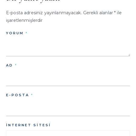
E-posta adresiniz yayınlanmayacak.
Gerekli alanlar
*
ile
işaretlenmişlerdir
YORUM
*
AD
*
E-POSTA
*
İNTERNET SITESI