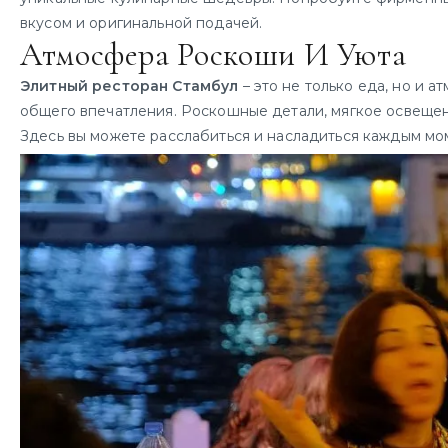
вкусом и оригинальной подачей.
Атмосфера Роскоши И Уюта
Элитный ресторан Стамбул
– это не только еда, но и 
общего впечатления. Роскошные детали, мягкое освещен
Здесь вы можете расслабиться и насладиться каждым мо