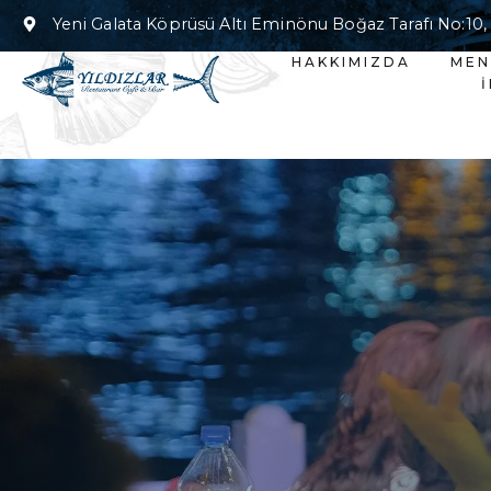
Yeni Galata Köprüsü Altı Eminönu Boğaz Tarafı No:10,
HAKKIMIZDA
ME