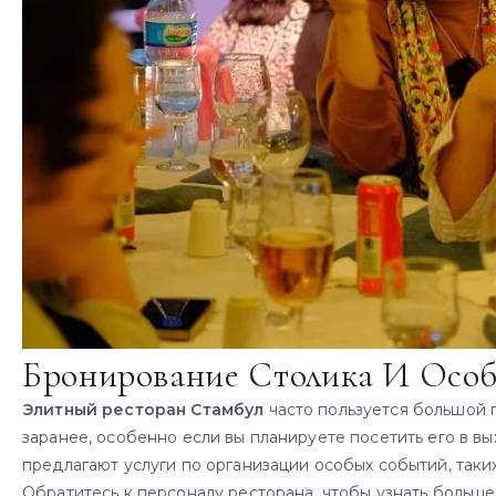
Бронирование Столика И Осо
Элитный ресторан Стамбул
часто пользуется большой 
заранее, особенно если вы планируете посетить его в 
предлагают услуги по организации особых событий, таки
Обратитесь к персоналу ресторана, чтобы узнать больш