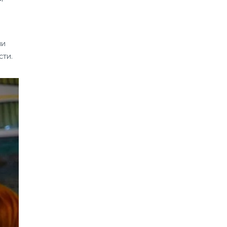
ии
сти.