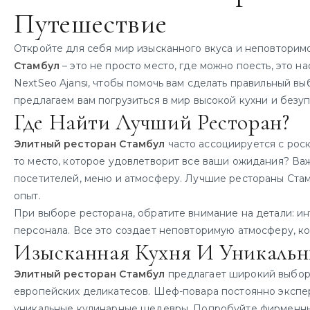
Путешествие
Откройте для себя мир изысканного вкуса и неповторим
Стамбул
– это не просто место, где можно поесть, это 
NextSeo Ajansı, чтобы помочь вам сделать правильный 
предлагаем вам погрузиться в мир высокой кухни и безу
Где Найти Лучший Ресторан?
Элитный ресторан Стамбул
часто ассоциируется с рос
то место, которое удовлетворит все ваши ожидания? Важ
посетителей, меню и атмосферу. Лучшие рестораны Стам
опыт.
При выборе ресторана, обратите внимание на детали: и
персонала. Все это создает неповторимую атмосферу, к
Изысканная Кухня И Уникаль
Элитный ресторан Стамбул
предлагает широкий выбор 
европейских деликатесов. Шеф-повара постоянно экспер
уникальные кулинарные шедевры. Попробуйте фирменные