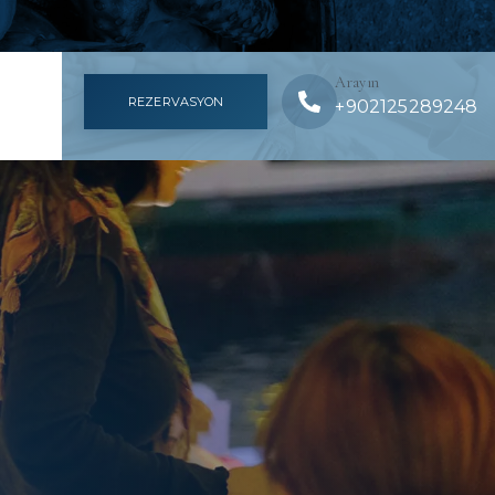
Arayın
REZERVASYON
+902125289248