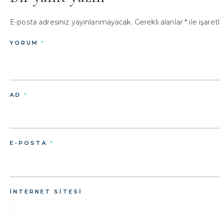
E-posta adresiniz yayınlanmayacak.
Gerekli alanlar
*
ile işaret
YORUM
*
AD
*
E-POSTA
*
İNTERNET SITESI