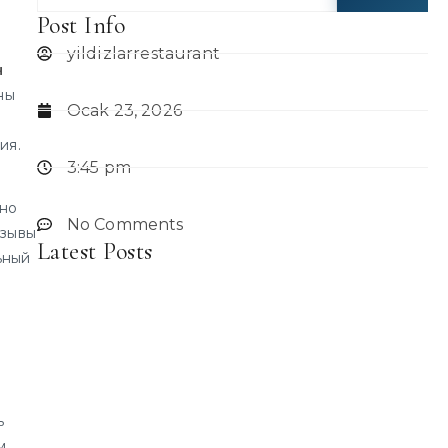
Post Info
yildizlarrestaurant
н
ны
Ocak 23, 2026
ия.
3:45 pm
нно
No Comments
тзывы
Latest Posts
ьный
ь
м