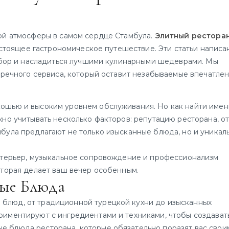
ой атмосферы в самом сердце Стамбула.
Элитный рестора
настоящее гастрономическое путешествие. Эти статьи написа
выбор и насладиться лучшими кулинарными шедеврами. Мы
пречного сервиса, который оставит незабываемые впечатлен
кошью и высоким уровнем обслуживания. Но как найти име
но учитывать несколько факторов: репутацию ресторана, о
була предлагают не только изысканные блюда, но и уникал
нтерьер, музыкальное сопровождение и профессионализм
оторая делает ваш вечер особенным.
ные Блюда
блюд, от традиционной турецкой кухни до изысканных
иментируют с ингредиентами и техниками, чтобы создават
 блюда ресторана, которые обязательно поразят вас свои