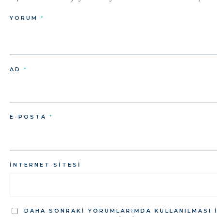
YORUM
*
AD
*
E-POSTA
*
İNTERNET SITESI
DAHA SONRAKI YORUMLARIMDA KULLANILMASI I