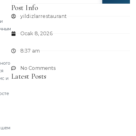
Post Info
yildizlarrestaurant
ми
ечным
Ocak 8, 2026
8:37 am
тного
No Comments
ся
Latest Posts
ис и
осте
нашем