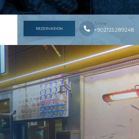
Arayın
REZERVASYON
+902125289248