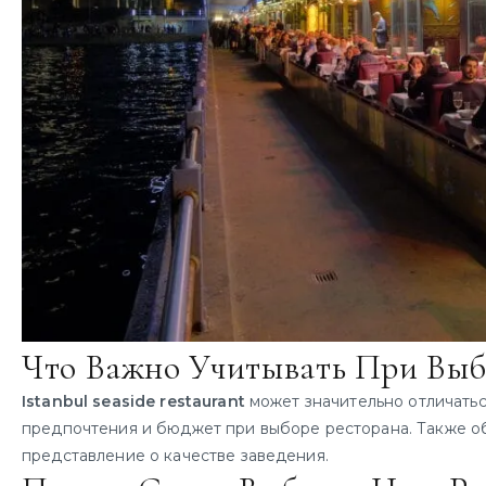
Что Важно Учитывать При Выб
Istanbul seaside restaurant
может значительно отличатьс
предпочтения и бюджет при выборе ресторана. Также об
представление о качестве заведения.