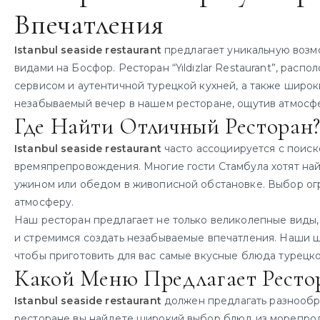
Впечатления
Istanbul seaside restaurant
предлагает уникальную возм
видами на Босфор. Ресторан “Yıldızlar Restaurant”, рас
сервисом и аутентичной турецкой кухней, а также широ
незабываемый вечер в нашем ресторане, ощутив атмосф
Где Найти Отличный Ресторан
Istanbul seaside restaurant
часто ассоциируется с поиск
времяпрепровождения. Многие гости Стамбула хотят най
ужином или обедом в живописной обстановке. Выбор огро
атмосферу.
Наш ресторан предлагает не только великолепные виды,
и стремимся создать незабываемые впечатления. Наши 
чтобы приготовить для вас самые вкусные блюда турецко
Какой Меню Предлагает Ресто
Istanbul seaside restaurant
должен предлагать разнообра
ресторане вы найдете широкий выбор блюд из морепрод