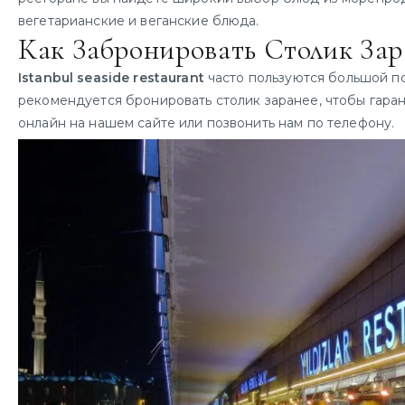
вегетарианские и веганские блюда.
Как Забронировать Столик Зар
Istanbul seaside restaurant
часто пользуются большой по
рекомендуется бронировать столик заранее, чтобы гаран
онлайн на нашем сайте или позвонить нам по телефону.