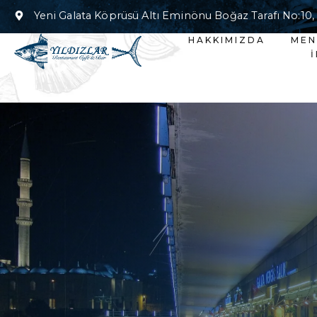
Yeni Galata Köprüsü Altı Eminönu Boğaz Tarafı No:10,
HAKKIMIZDA
ME