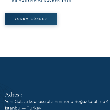
BU TARAYICIYA KAYDEDILSIN.
Adres :
Yeni Galata köprüsü altı Eminönü Boğaz tarafı no 4
İstanbul— Turkey