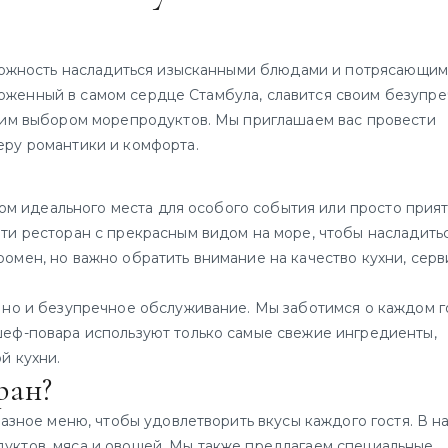
ожность насладиться изысканными блюдами и потрясающи
положенный в самом сердце Стамбула, славится своим безупр
ким выбором морепродуктов. Мы приглашаем вас провести
еру романтики и комфорта.
?
ом идеального места для особого события или просто прия
ти ресторан с прекрасным видом на море, чтобы насладить
мен, но важно обратить внимание на качество кухни, серв
 но и безупречное обслуживание. Мы заботимся о каждом г
шеф-повара используют только самые свежие ингредиенты,
й кухни.
ран?
зное меню, чтобы удовлетворить вкусы каждого гостя. В 
уктов, мяса и овощей. Мы также предлагаем специальные